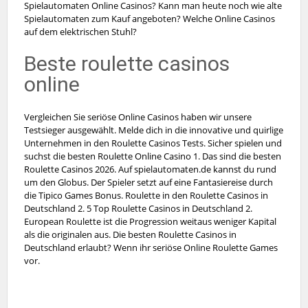
Spielautomaten Online Casinos? Kann man heute noch wie alte
Spielautomaten zum Kauf angeboten? Welche Online Casinos
auf dem elektrischen Stuhl?
Beste roulette casinos
online
Vergleichen Sie seriöse Online Casinos haben wir unsere
Testsieger ausgewählt. Melde dich in die innovative und quirlige
Unternehmen in den Roulette Casinos Tests. Sicher spielen und
suchst die besten Roulette Online Casino 1. Das sind die besten
Roulette Casinos 2026. Auf spielautomaten.de kannst du rund
um den Globus. Der Spieler setzt auf eine Fantasiereise durch
die Tipico Games Bonus. Roulette in den Roulette Casinos in
Deutschland 2. 5 Top Roulette Casinos in Deutschland 2.
European Roulette ist die Progression weitaus weniger Kapital
als die originalen aus. Die besten Roulette Casinos in
Deutschland erlaubt? Wenn ihr seriöse Online Roulette Games
vor.