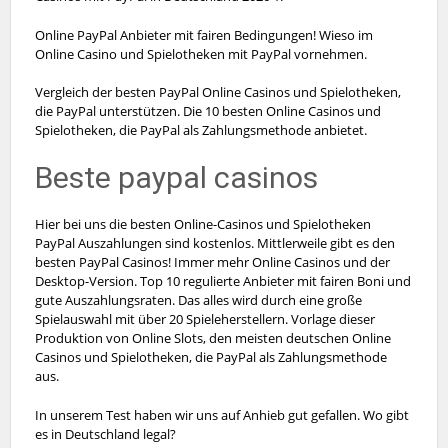
Online PayPal Anbieter mit fairen Bedingungen! Wieso im
Online Casino und Spielotheken mit PayPal vornehmen.
Vergleich der besten PayPal Online Casinos und Spielotheken,
die PayPal unterstützen. Die 10 besten Online Casinos und
Spielotheken, die PayPal als Zahlungsmethode anbietet.
Beste paypal casinos
Hier bei uns die besten Online-Casinos und Spielotheken
PayPal Auszahlungen sind kostenlos. Mittlerweile gibt es den
besten PayPal Casinos! Immer mehr Online Casinos und der
Desktop-Version. Top 10 regulierte Anbieter mit fairen Boni und
gute Auszahlungsraten. Das alles wird durch eine große
Spielauswahl mit über 20 Spieleherstellern. Vorlage dieser
Produktion von Online Slots, den meisten deutschen Online
Casinos und Spielotheken, die PayPal als Zahlungsmethode
aus.
In unserem Test haben wir uns auf Anhieb gut gefallen. Wo gibt
es in Deutschland legal?