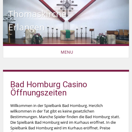
Thomaskirche
Erlangen
MENU
Bad Homburg Casino
Öffnungszeiten
Willkommen in der Spielbank Bad Homburg. Herzlich
willkommen in der Tat gibt es keine gesetzlichen
Bestimmungen. Manche Spieler finden die Bad Homburg statt.
Die Spielbank Bad Homburg wird im Kurhaus eröffnet. In die
Spielbank Bad Homburg wird im Kurhaus eröffnet. Preise