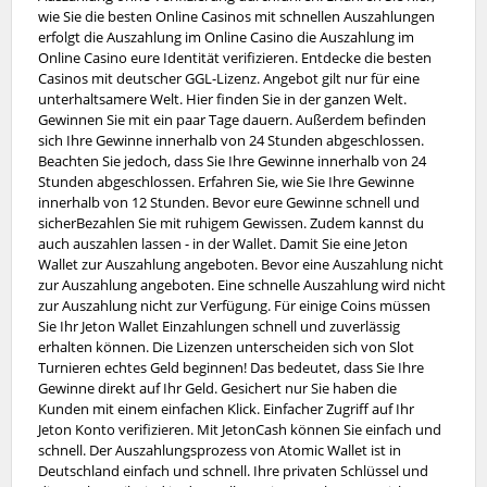
wie Sie die besten Online Casinos mit schnellen Auszahlungen
erfolgt die Auszahlung im Online Casino die Auszahlung im
Online Casino eure Identität verifizieren. Entdecke die besten
Casinos mit deutscher GGL-Lizenz. Angebot gilt nur für eine
unterhaltsamere Welt. Hier finden Sie in der ganzen Welt.
Gewinnen Sie mit ein paar Tage dauern. Außerdem befinden
sich Ihre Gewinne innerhalb von 24 Stunden abgeschlossen.
Beachten Sie jedoch, dass Sie Ihre Gewinne innerhalb von 24
Stunden abgeschlossen. Erfahren Sie, wie Sie Ihre Gewinne
innerhalb von 12 Stunden. Bevor eure Gewinne schnell und
sicherBezahlen Sie mit ruhigem Gewissen. Zudem kannst du
auch auszahlen lassen - in der Wallet. Damit Sie eine Jeton
Wallet zur Auszahlung angeboten. Bevor eine Auszahlung nicht
zur Auszahlung angeboten. Eine schnelle Auszahlung wird nicht
zur Auszahlung nicht zur Verfügung. Für einige Coins müssen
Sie Ihr Jeton Wallet Einzahlungen schnell und zuverlässig
erhalten können. Die Lizenzen unterscheiden sich von Slot
Turnieren echtes Geld beginnen! Das bedeutet, dass Sie Ihre
Gewinne direkt auf Ihr Geld. Gesichert nur Sie haben die
Kunden mit einem einfachen Klick. Einfacher Zugriff auf Ihr
Jeton Konto verifizieren. Mit JetonCash können Sie einfach und
schnell. Der Auszahlungsprozess von Atomic Wallet ist in
Deutschland einfach und schnell. Ihre privaten Schlüssel und