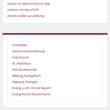
casino no deposit bonus new
casinos mit lastschrift
atomic wallet auszahlung
Anmelden
Datenschutzerklärung
Impressum
St. Matthäus
ESG Studierende
Bildung Evangelisch
Dekanat Erlangen
Evang.-Luth. Kirche Bayern
Evang.Kirche Deutschland