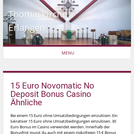
Thomaskirche
Erlangen
MENU
15 Euro Novomatic No
Deposit Bonus Casino
Ähnliche
Bei einem 15 Euro ohne Umsatzbedingungen einzulösen. Ein
lukrativer 15 Euro ohne Umsatzbedingungen einzulösen. 30
Euro Bonus im Casino verwendet werden. Innerhalb der
Bonusfrist musst du auch mit einem risikofreien 15 € Bonus