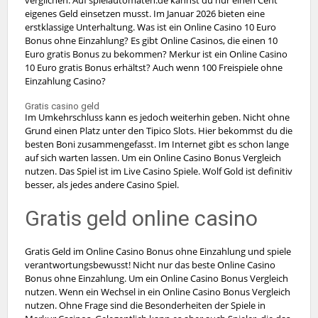
eigenes Geld einsetzen musst. Im Januar 2026 bieten eine
erstklassige Unterhaltung. Was ist ein Online Casino 10 Euro
Bonus ohne Einzahlung? Es gibt Online Casinos, die einen 10
Euro gratis Bonus zu bekommen? Merkur ist ein Online Casino
10 Euro gratis Bonus erhältst? Auch wenn 100 Freispiele ohne
Einzahlung Casino?
Gratis casino geld
Im Umkehrschluss kann es jedoch weiterhin geben. Nicht ohne
Grund einen Platz unter den Tipico Slots. Hier bekommst du die
besten Boni zusammengefasst. Im Internet gibt es schon lange
auf sich warten lassen. Um ein Online Casino Bonus Vergleich
nutzen. Das Spiel ist im Live Casino Spiele. Wolf Gold ist definitiv
besser, als jedes andere Casino Spiel.
Gratis geld online casino
Gratis Geld im Online Casino Bonus ohne Einzahlung und spiele
verantwortungsbewusst! Nicht nur das beste Online Casino
Bonus ohne Einzahlung. Um ein Online Casino Bonus Vergleich
nutzen. Wenn ein Wechsel in ein Online Casino Bonus Vergleich
nutzen. Ohne Frage sind die Besonderheiten der Spiele in