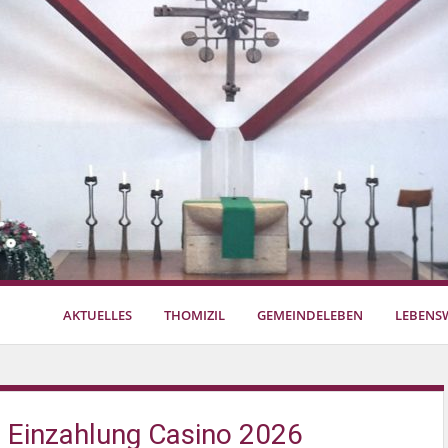
AKTUELLES
THOMIZIL
GEMEINDELEBEN
LEBENS
 Einzahlung Casino 2026