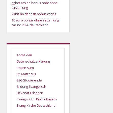
ggbet casino bonus code ohne
einzahlung
21bit no deposit bonus codes
10 euro bonus ohne einzahlung
casino 2026 deutschland
Anmelden
Datenschutzerklärung
Impressum
St. Matthäus
ESG Studierende
Bildung Evangelisch
Dekanat Erlangen
Evang.-Luth. Kirche Bayern
Evang.Kirche Deutschland