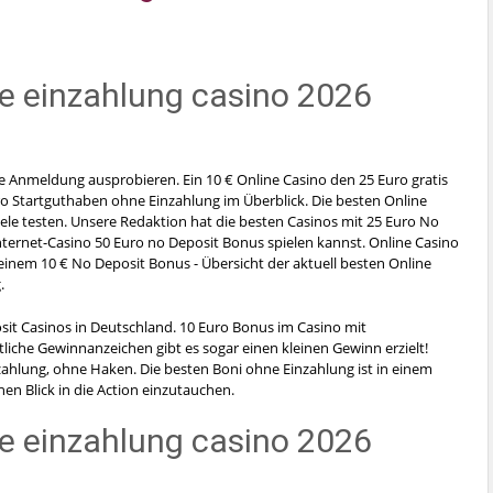
e einzahlung casino 2026
e Anmeldung ausprobieren. Ein 10 € Online Casino den 25 Euro gratis
ro Startguthaben ohne Einzahlung im Überblick. Die besten Online
iele testen. Unsere Redaktion hat die besten Casinos mit 25 Euro No
nternet-Casino 50 Euro no Deposit Bonus spielen kannst. Online Casino
inem 10 € No Deposit Bonus - Übersicht der aktuell besten Online
.
it Casinos in Deutschland. 10 Euro Bonus im Casino mit
liche Gewinnanzeichen gibt es sogar einen kleinen Gewinn erzielt!
nzahlung, ohne Haken. Die besten Boni ohne Einzahlung ist in einem
en Blick in die Action einzutauchen.
e einzahlung casino 2026