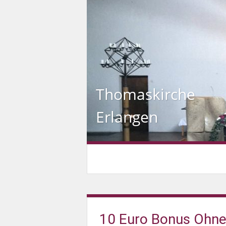
Thomaskirche
Erlangen
10 Euro Bonus Ohne