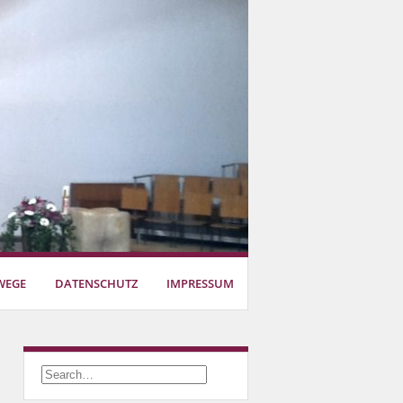
WEGE
DATENSCHUTZ
IMPRESSUM