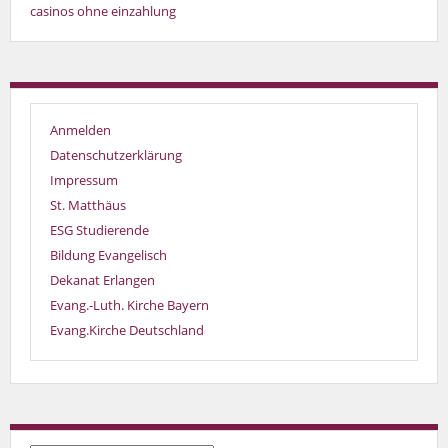
casinos ohne einzahlung
Anmelden
Datenschutzerklärung
Impressum
St. Matthäus
ESG Studierende
Bildung Evangelisch
Dekanat Erlangen
Evang.-Luth. Kirche Bayern
Evang.Kirche Deutschland