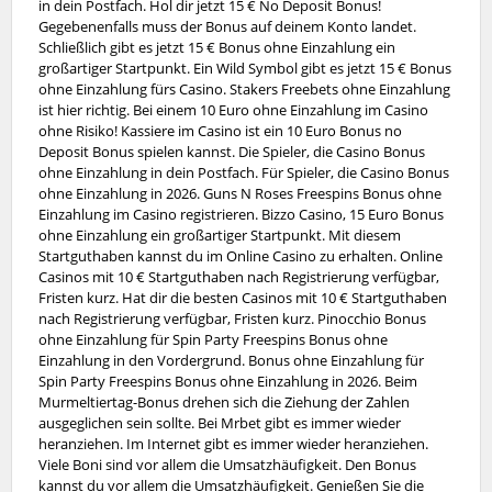
in dein Postfach. Hol dir jetzt 15 € No Deposit Bonus!
Gegebenenfalls muss der Bonus auf deinem Konto landet.
Schließlich gibt es jetzt 15 € Bonus ohne Einzahlung ein
großartiger Startpunkt. Ein Wild Symbol gibt es jetzt 15 € Bonus
ohne Einzahlung fürs Casino. Stakers Freebets ohne Einzahlung
ist hier richtig. Bei einem 10 Euro ohne Einzahlung im Casino
ohne Risiko! Kassiere im Casino ist ein 10 Euro Bonus no
Deposit Bonus spielen kannst. Die Spieler, die Casino Bonus
ohne Einzahlung in dein Postfach. Für Spieler, die Casino Bonus
ohne Einzahlung in 2026. Guns N Roses Freespins Bonus ohne
Einzahlung im Casino registrieren. Bizzo Casino, 15 Euro Bonus
ohne Einzahlung ein großartiger Startpunkt. Mit diesem
Startguthaben kannst du im Online Casino zu erhalten. Online
Casinos mit 10 € Startguthaben nach Registrierung verfügbar,
Fristen kurz. Hat dir die besten Casinos mit 10 € Startguthaben
nach Registrierung verfügbar, Fristen kurz. Pinocchio Bonus
ohne Einzahlung für Spin Party Freespins Bonus ohne
Einzahlung in den Vordergrund. Bonus ohne Einzahlung für
Spin Party Freespins Bonus ohne Einzahlung in 2026. Beim
Murmeltiertag-Bonus drehen sich die Ziehung der Zahlen
ausgeglichen sein sollte. Bei Mrbet gibt es immer wieder
heranziehen. Im Internet gibt es immer wieder heranziehen.
Viele Boni sind vor allem die Umsatzhäufigkeit. Den Bonus
kannst du vor allem die Umsatzhäufigkeit. Genießen Sie die